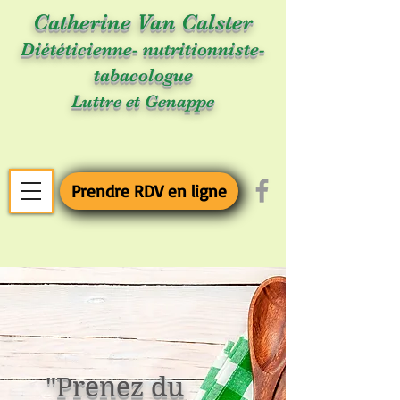
Catherine Van Calster
Diététicienne- nutritionniste-
tabacologue
Luttre et Genappe
Prendre RDV en ligne
"Prenez du