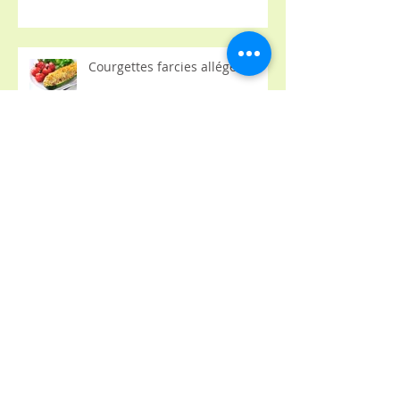
Courgettes farcies allégées
Tajine de poulet
Sauce cocktail allégée