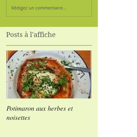
Rédigez un commentaire...
Posts à l'affiche
Potimaron aux herbes et
Courgettes farci
noisettes