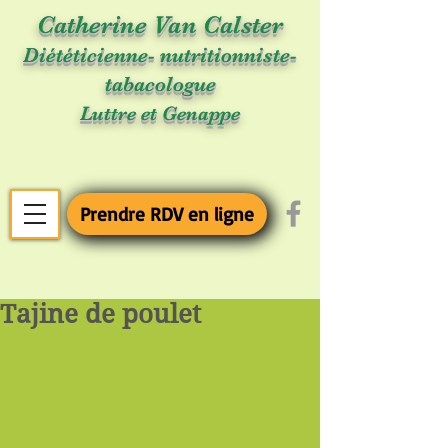
Catherine Van Calster
Diététicienne- nutritionniste-
tabacologue
Luttre et Genappe
Prendre RDV en ligne
Tajine de poulet