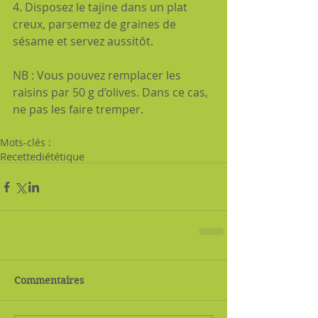
4. Disposez le tajine dans un plat 
creux, parsemez de graines de 
sésame et servez aussitôt.
NB : Vous pouvez remplacer les 
raisins par 50 g d’olives. Dans ce cas, 
ne pas les faire tremper.
Mots-clés :
Recette
diététique
Commentaires