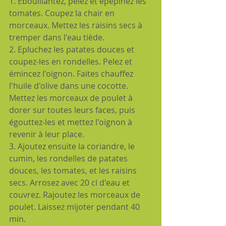
1. Ebouillantez, pelez et épépinez les 
tomates. Coupez la chair en 
morceaux. Mettez les raisins secs à 
tremper dans l'eau tiède.
2. Epluchez les patates douces et 
coupez-les en rondelles. Pelez et 
émincez l'oignon. Faites chauffez 
l'huile d'olive dans une cocotte. 
Mettez les morceaux de poulet à 
dorer sur toutes leurs faces, puis 
égouttez-les et mettez l'oignon à 
revenir à leur place.
3. Ajoutez ensuite la coriandre, le 
cumin, les rondelles de patates 
douces, les tomates, et les raisins 
secs. Arrosez avec 20 cl d'eau et 
couvrez. Rajoutez les morceaux de 
poulet. Laissez mijoter pendant 40 
min.