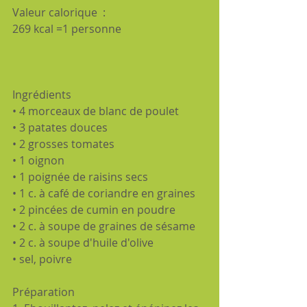
Valeur calorique  : 
269 kcal =1 personne
Ingrédients
• 4 morceaux de blanc de poulet
• 3 patates douces
• 2 grosses tomates
• 1 oignon
• 1 poignée de raisins secs
• 1 c. à café de coriandre en graines
• 2 pincées de cumin en poudre
• 2 c. à soupe de graines de sésame
• 2 c. à soupe d'huile d'olive
• sel, poivre
Préparation