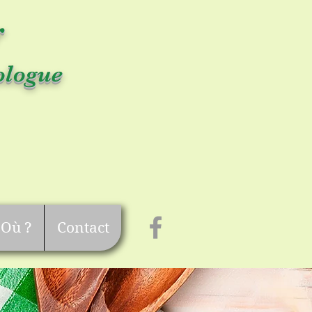
r
ologue
Où ?
Contact