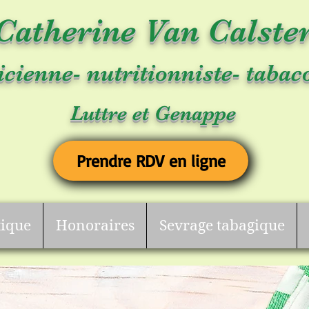
Catherine Van Calste
icienne- nutritionniste- tabac
Luttre et Genappe
Prendre RDV en ligne
tique
Honoraires
Sevrage tabagique