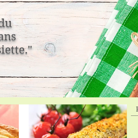
 du
dans
iette."