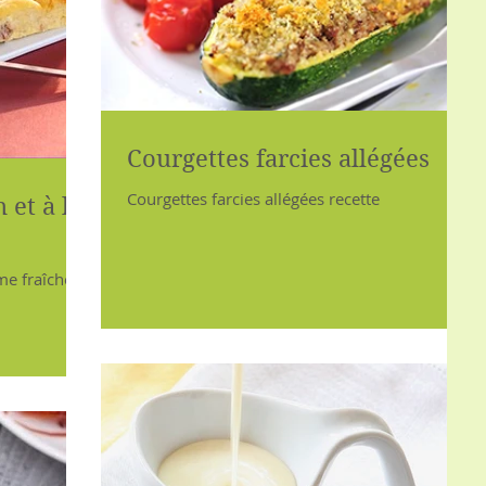
Courgettes farcies allégées
Courgettes farcies allégées recette
 et à la
me fraîche