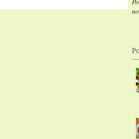
Po
no
Po